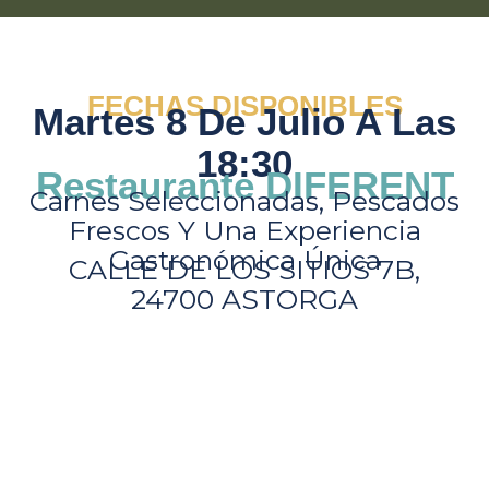
FECHAS DISPONIBLES
Martes 8 De Julio A Las
18:30
Restaurante DIFERENT
Carnes Seleccionadas, Pescados
Frescos Y Una Experiencia
Gastronómica Única
CALLE DE LOS SITIOS 7B,
24700 ASTORGA